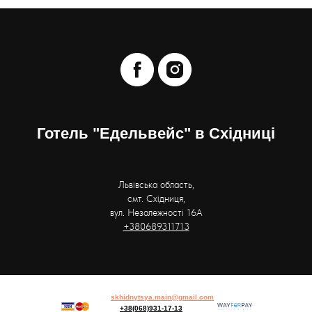
Готель "Едельвейс" в Східниці
Львівська область,
смт. Східниця,
вул. Незалежності 16А
+380689311713
skhidnytsya.main@gmail.com
+38(068)931-17-13